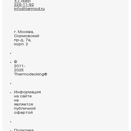
+7 (495)
229-11-92
info@termod.ru
г. Москва,
Сормовский
пр-д, 7а,
корп. 2
©
2011-
2025
Thermodecking®
Информация
на сайте
не
является
публичной
офертой
Политика