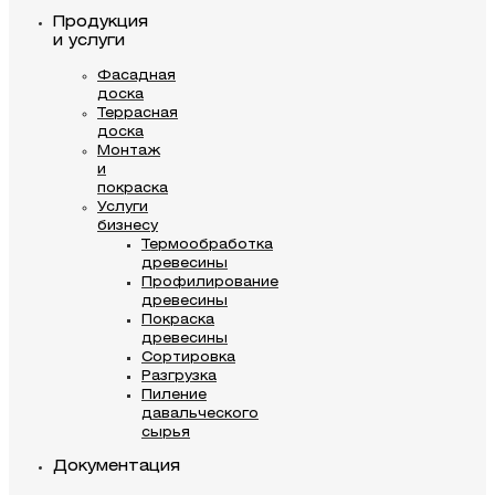
Продукция
и услуги
Фасадная
доска
Террасная
доска
Монтаж
и
покраска
Услуги
бизнесу
Термообработка
древесины
Профилирование
древесины
Покраска
древесины
Сортировка
Разгрузка
Пиление
давальческого
сырья
Документация