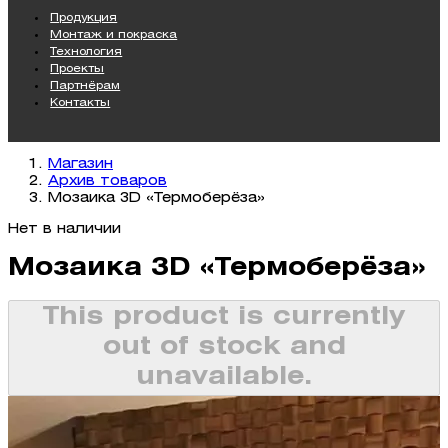
Продукция
Монтаж и покраска
Технология
Проекты
Партнёрам
Контакты
Магазин
Архив товаров
Мозаика 3D «Термоберёза»
Нет в наличии
Мозаика 3D «Термоберёза»
This product is currently
out of stock and
unavailable.