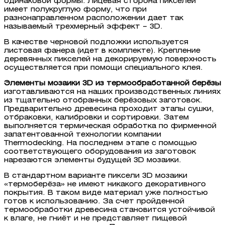
одинаковой формы. Лицевая сторона пикселей
имеет полукруглую форму, что при
разнонаправленном расположении дает так
называемый трехмерный эффект – 3D.
В качестве черновой подложки используется
листовая фанера (идет в комплекте). Крепление
деревянных пикселей на декорируемую поверхность
осуществляется при помощи специального клея.
Элементы мозаики 3D из термообработанной берёзы
изготавливаются на наших производственных линиях
из тщательно отобранных берёзовых заготовок.
Предварительно древесина проходит этапы сушки,
отбраковки, калибровки и сортировки. Затем
выполняется термическая обработка по фирменной
запатентованной технологии компании
Thermodecking. На последнем этапе с помощью
соответствующего оборудования из заготовок
нарезаются элементы будущей 3D мозаики.
В стандартном варианте пиксели 3D мозаики
«термоберёза» не имеют никакого декоративного
покрытия. В таком виде материал уже полностью
готов к использованию. За счет пройденной
термообработки древесина становится устойчивой
к влаге, не гниёт и не представляет пищевой