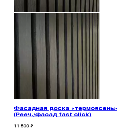
Фасадная доска «термоясень»
(Рееч./фасад fast click)
11 500 ₽