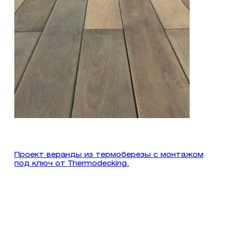
Проект веранды из термоберезы с монтажом
под ключ от Thermodecking.