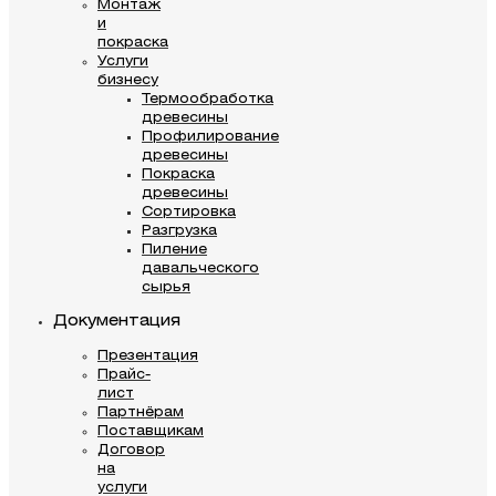
Монтаж
и
покраска
Услуги
бизнесу
Термообработка
древесины
Профилирование
древесины
Покраска
древесины
Сортировка
Разгрузка
Пиление
давальческого
сырья
Документация
Презентация
Прайс-
лист
Партнёрам
Поставщикам
Договор
на
услуги