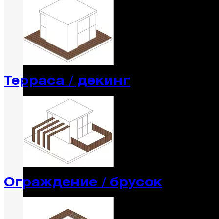
Терраса / декинг
Ограждение / брусок