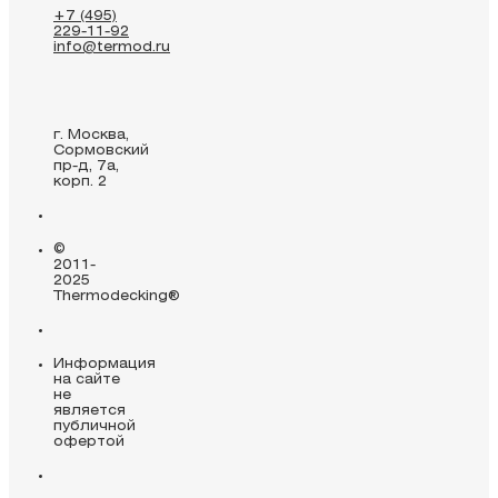
+7 (495)
229-11-92
info@termod.ru
г. Москва,
Сормовский
пр-д, 7а,
корп. 2
©
2011-
2025
Thermodecking®
Информация
на сайте
не
является
публичной
офертой