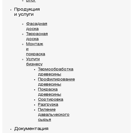
Блог
Продукция
и услуги
Фасадная
доска
Террасная
доска
Монтаж
и
покраска
Услуги
бизнесу
Термообработка
древесины
Профилирование
древесины
Покраска
древесины
Сортировка
Разгрузка
Пиление
давальческого
сырья
Документация