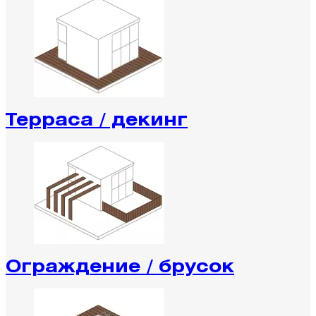
Терраса / декинг
Ограждение / брусок