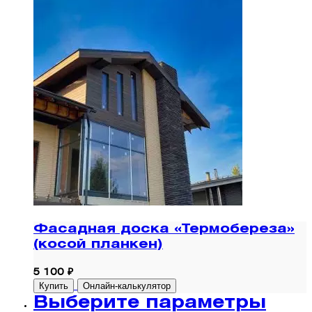
Фасадная доска «Термобереза»
(косой планкен)
5 100 ₽
Купить
Онлайн-калькулятор
Выберите параметры