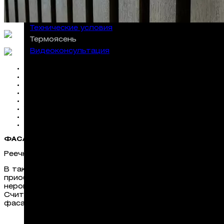
Технические условия
Термоясень
Видеокон­сультация
Описание
ДЕТАЛИ
ПРОИЗВОДСТВО
Срок поставки заказа
Условия доставки
Гарантия
Оплата
ФАСАД:
Реечный фасад — интересный архитектурно-декорат
В таком виде отделки есть нечто экзотическое. И д
приобретает особый шарм и выглядит соответственно
неровности стен.
Считается, что такой способ оформления экстерьера
фасады пока не очень распространены. Ведь перемен