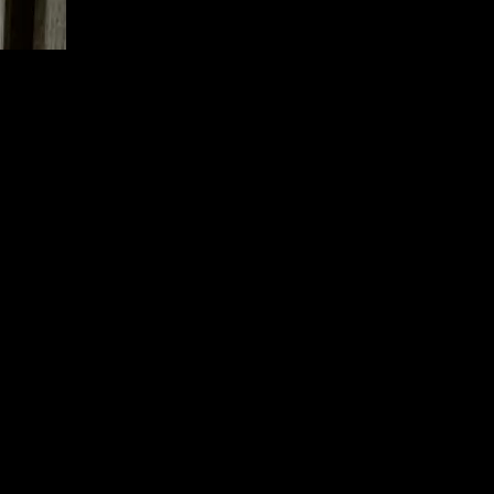
ивный прием.
аже вполне обычный дом, оформленный деревянными р
 требованиям актуального сегодня эко-стиля. К тому
 дома родом из Японии, где с этой целью традиционно
чивый климат российских широт предъявляет к наружн