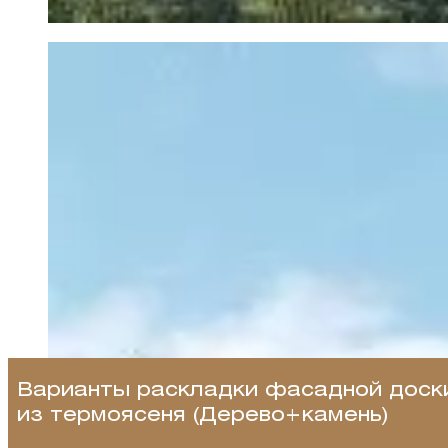
Варианты раскладки фасадной доск
из термоясеня (Дерево+камень)