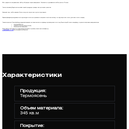
Мы с радостью отправим вам набор образцов наших материалов – бесплатно и с доставкой в любой регион России.
Так вы сможете убедиться в качестве нашей продукции, прежде чем принимать решение.
Напишите нам, чтобы заказать бокс и получить персональную консультацию.
Отделка фасада термодревесиной гарантирует не только красивый и современный внешний вид, но и функциональность, долговечность и защиту.
Также компания Termodecking предлагает заказать монтаж планкена на фасад, спроектированного под Ваши потребности и специфику, с применением таких материалов как:
термодревесина,
древесина экзотических пород,
композитные материалы.
Получите консультацию по материалам для вашего проекта, позвонив по телефону:
+7 (495) 229 11 92
или отправив сообщение.
Характеристики
Продукция:
Термоясень
Объем материала:
345 кв.м
Покрытие: