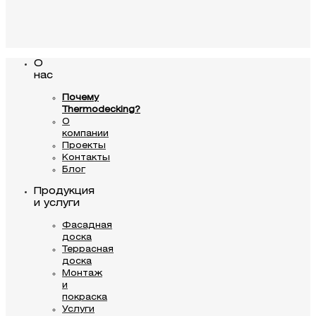
О
нас
Почему
Thermodecking?
О
компании
Проекты
Контакты
Блог
Продукция
и услуги
Фасадная
доска
Террасная
доска
Монтаж
и
покраска
Услуги