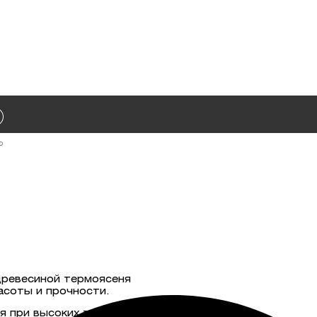
древесиной термоясеня
асоты и прочности.
я при высоких температурах и