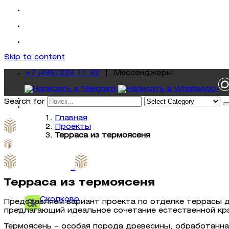
Skip to content
+7 (495) 229 11 92
|
Mессенджеры
Search for
Главная
Проекты
Терраса из термоясеня
Терраса из термоясеня
Сколково
Представляем вариант проекта по отделке террасы 
предлагающий идеальное сочетание естественной кр
Термоясень – особая порода древесины, обработанна