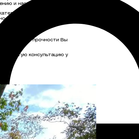
иению и насекомым.
кательную террасу, которая
ность на протяжении долгих лет,
ы повышенной прочности Вы
азвёрнутую консультацию у