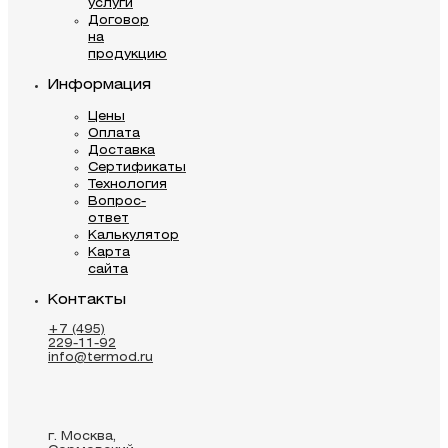
услуги
Договор
на
продукцию
Информация
Цены
Оплата
Доставка
Сертификаты
Технология
Вопрос-
ответ
Калькулятор
Карта
сайта
Контакты
+7 (495)
229-11-92
info@termod.ru
г. Москва,