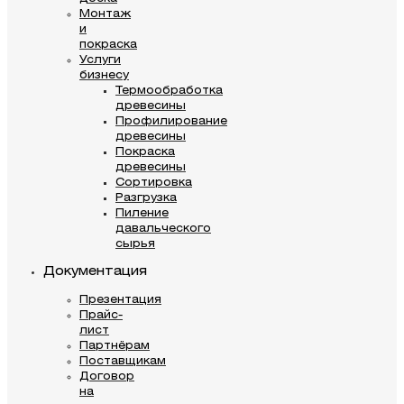
Монтаж
и
покраска
Услуги
бизнесу
Термообработка
древесины
Профилирование
древесины
Покраска
древесины
Сортировка
Разгрузка
Пиление
давальческого
сырья
Документация
Презентация
Прайс-
лист
Партнёрам
Поставщикам
Договор
на