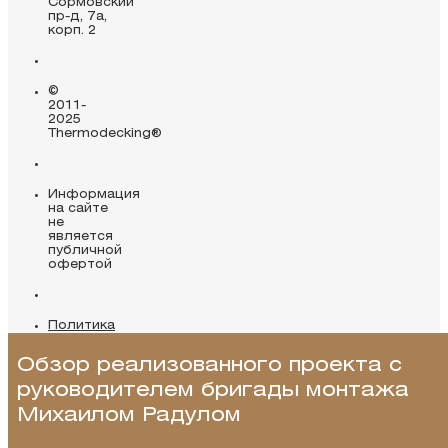
Сормовский
пр-д, 7а,
корп. 2
©
2011-
2025
Thermodecking®
Информация
на сайте
не
является
публичной
офертой
Политика
в
отношении
Обзор реализованного проекта с
обработки
персональных
руководителем бригады монтажа
данных
Михаилом Радулом