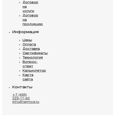
Договор
на
услуги
Договор
на
продукцию
Информация
Цены
Оплата
Доставка
Сертификаты
Технология
Вопрос-
ответ
Калькулятор
Карта
сайта
Контакты
+7 (495)
229-11-92
info@termod.ru